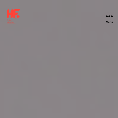
Menu
HF+
Centre-
Val
de
Loire