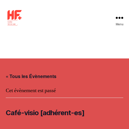
Menu
HF+
Centre-
Val
de
Loire
« Tous les Évènements
Cet évènement est passé
Café-visio [adhérent-es]