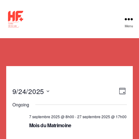
Menu
HF+
Centre-
Val
de
Loire
9/24/2025
V
E
J
S
v
o
i
Ongoing
e
u
e
e
l
r
7 septembre 2025 @ 8h00
-
27 septembre 2025 @ 17h00
e
n
Mois du Matrimoine
w
c
t
t