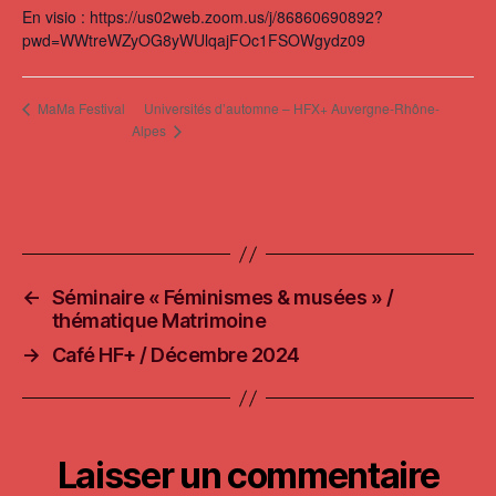
En visio : https://us02web.zoom.us/j/86860690892?
pwd=WWtreWZyOG8yWUlqajFOc1FSOWgydz09
Universités d’automne – HFX+ Auvergne-Rhône-
MaMa Festival
Alpes
←
Séminaire « Féminismes & musées » /
thématique Matrimoine
→
Café HF+ / Décembre 2024
Laisser un commentaire